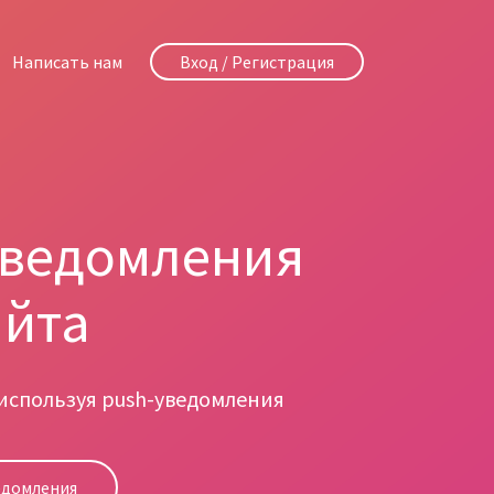
Написать нам
Вход / Регистрация
уведомления
айта
 используя push-уведомления
едомления