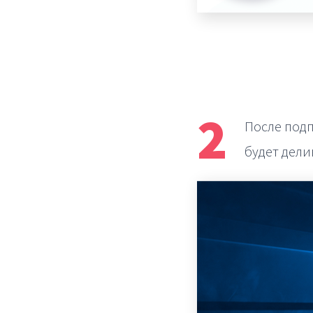
2
После под
будет дел