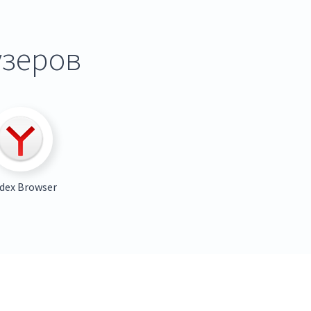
узеров
dex Browser