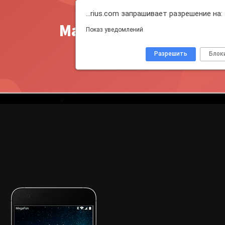
…rius.com запрашивает разрешение на:
Master Push
Показ уведомлений
Разрешить
Блок