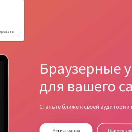
ировать
Браузерные 
для вашего с
Станьте ближе к своей аудитории
Регистрация
Пример ув